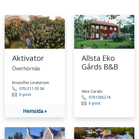
Aktivator
Allsta Eko
Gårds B&B
Överhörnäs
Kristoffer Lindström
070-211 03 04
Alex Carabi
E-post
0761365274
E-post
Hemsida »