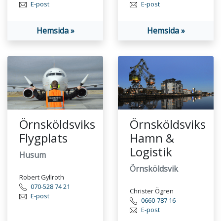
E-post
E-post
Hemsida »
Hemsida »
Örnsköldsviks
Örnsköldsviks
Flygplats
Hamn &
Logistik
Husum
Örnsköldsvik
Robert Gyllroth
070-528 74 21
Christer Ögren
E-post
0660-787 16
E-post