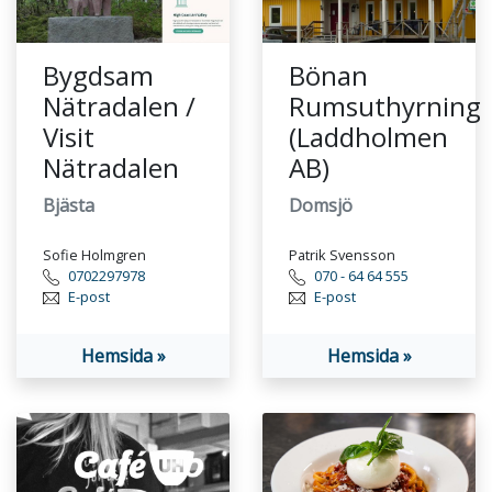
Bygdsam
Bönan
Nätradalen /
Rumsuthyrning
Visit
(Laddholmen
Nätradalen
AB)
Bjästa
Domsjö
Sofie Holmgren
Patrik Svensson
0702297978
070 - 64 64 555
E-post
E-post
Hemsida »
Hemsida »