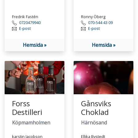
Fredrik Fastén
Ronny Öberg
0720479940
070-544 43 09
E-post
E-post
Hemsida »
Hemsida »
Forss
Gånsviks
Destilleri
Choklad
Köpmamholmen
Härnösand
karstin Jacobson
Ellika Bystedt