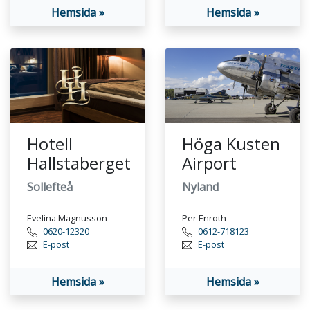
Hemsida »
Hemsida »
Hotell
Höga Kusten
Hallstaberget
Airport
Sollefteå
Nyland
Evelina Magnusson
Per Enroth
0620-12320
0612-718123
E-post
E-post
Hemsida »
Hemsida »