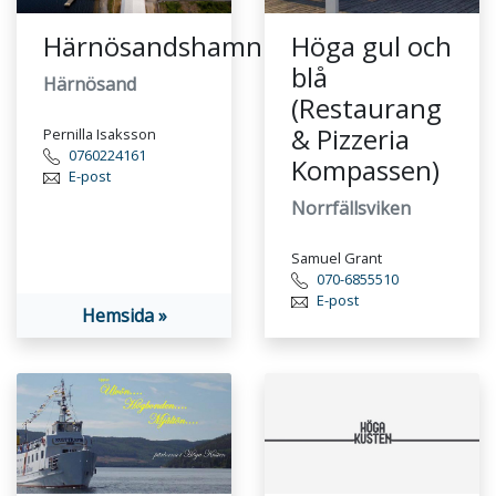
Härnösandshamn
Höga gul och
blå
Härnösand
(Restaurang
& Pizzeria
Pernilla Isaksson
0760224161
Kompassen)
E-post
Norrfällsviken
Samuel Grant
070-6855510
E-post
Hemsida »