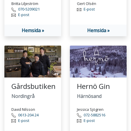
Britta Liljeström
Gert Olsén
070-5209021
E-post
E-post
Hemsida »
Hemsida »
Gårdsbutiken
Hernö Gin
Nordingrå
Härnösand
David Nilsson
Jessica Sjögren
0613-204 24
072-5882516
E-post
E-post