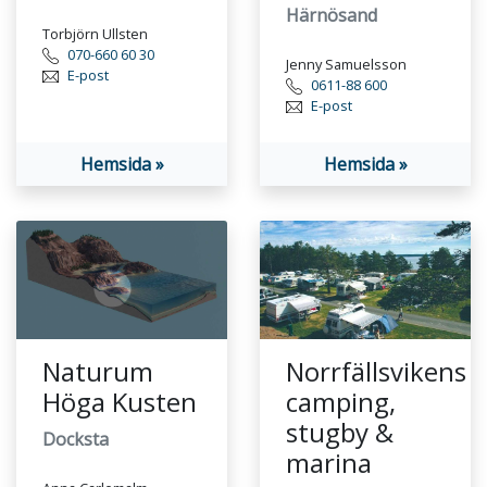
Härnösand
Torbjörn Ullsten
070-660 60 30
Jenny Samuelsson
E-post
0611-88 600
E-post
Hemsida »
Hemsida »
Naturum
Norrfällsvikens
Höga Kusten
camping,
stugby &
Docksta
marina