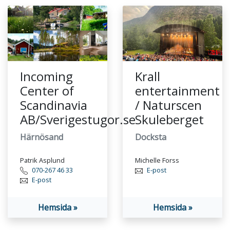
Incoming
Krall
Center of
entertainment
Scandinavia
/ Naturscen
AB/Sverigestugor.se
Skuleberget
Härnösand
Docksta
Patrik Asplund
Michelle Forss
070-267 46 33
E-post
E-post
Hemsida »
Hemsida »