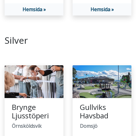
Hemsida »
Hemsida »
Silver
Brynge
Gullviks
Ljusstöperi
Havsbad
Örnsköldsvik
Domsjö