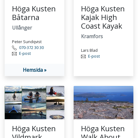
Höga Kusten
Höga Kusten
Båtarna
Kajak High
Coast Kayak
Ullånger
Kramfors
Peter Sundqvist
070-372 30 30
Lars Blad
E-post
E-post
Hemsida »
Höga Kusten
Höga Kusten
Vildmark
Walk About