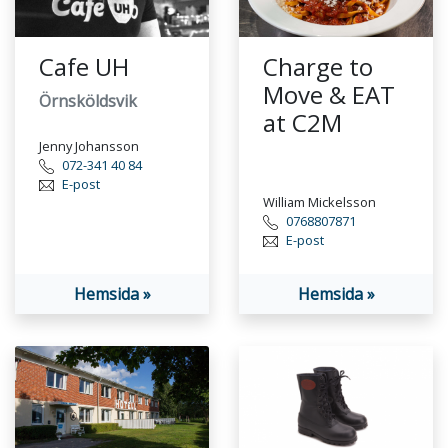
Cafe UH
Charge to
Move & EAT
Örnsköldsvik
at C2M
Jenny Johansson
072-341 40 84
E-post
William Mickelsson
0768807871
E-post
Hemsida »
Hemsida »