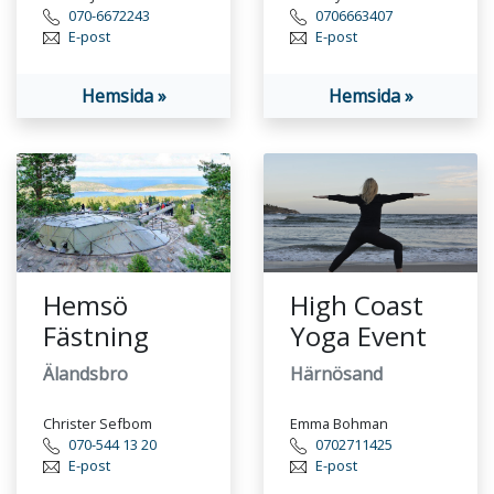
070-6672243
0706663407
E-post
E-post
Hemsida »
Hemsida »
Hemsö
High Coast
Fästning
Yoga Event
Älandsbro
Härnösand
Christer Sefbom
Emma Bohman
070-544 13 20
0702711425
E-post
E-post