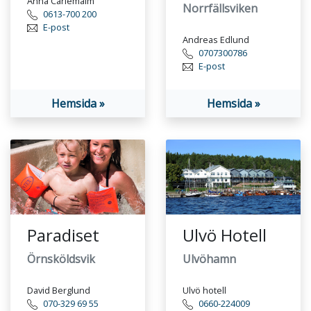
Anna Carlemalm
Norrfällsviken
0613-700 200
E-post
Andreas Edlund
0707300786
E-post
Hemsida »
Hemsida »
Paradiset
Ulvö Hotell
Örnsköldsvik
Ulvöhamn
David Berglund
Ulvö hotell
070-329 69 55
0660-224009