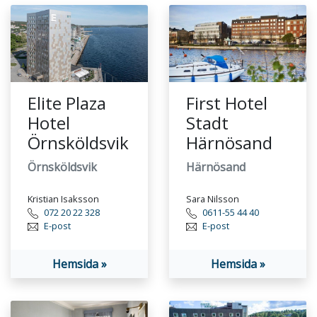
Elite Plaza
First Hotel
Hotel
Stadt
Örnsköldsvik
Härnösand
Örnsköldsvik
Härnösand
Kristian Isaksson
Sara Nilsson
072 20 22 328
0611-55 44 40
E-post
E-post
Hemsida »
Hemsida »