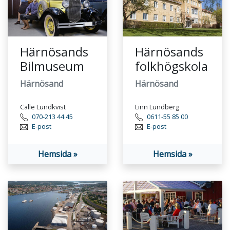
Härnösands
Härnösands
Bilmuseum
folkhögskola
Härnösand
Härnösand
Calle Lundkvist
Linn Lundberg
070-213 44 45
0611-55 85 00
E-post
E-post
Hemsida »
Hemsida »