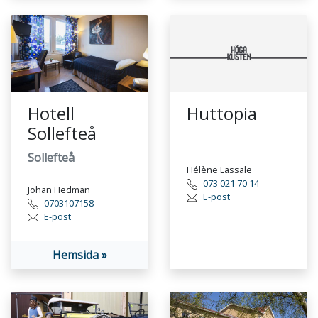
Hotell
Huttopia
Sollefteå
Sollefteå
Hélène Lassale
073 021 70 14
Johan Hedman
E-post
0703107158
E-post
Hemsida »