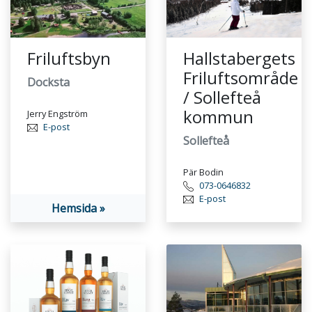
Friluftsbyn
Hallstabergets
Friluftsområde
Docksta
/ Sollefteå
kommun
Jerry Engström
E-post
Sollefteå
Pär Bodin
073-0646832
E-post
Hemsida »