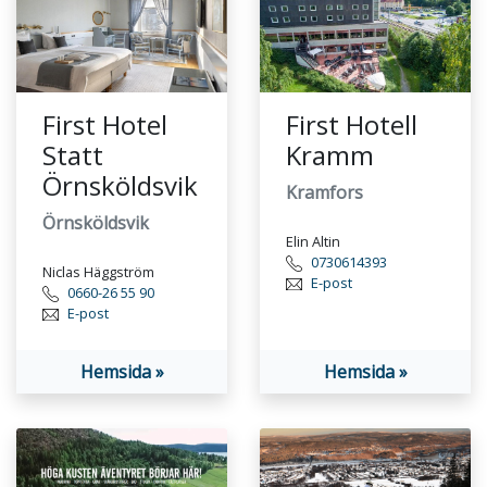
First Hotel
First Hotell
Statt
Kramm
Örnsköldsvik
Kramfors
Örnsköldsvik
Elin Altin
0730614393
Niclas Häggström
E-post
0660-26 55 90
E-post
Hemsida »
Hemsida »