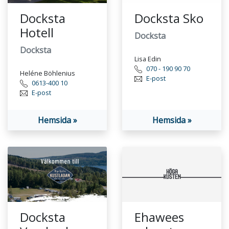
Docksta
Docksta Sko
Hotell
Docksta
Docksta
Lisa Edin
070 - 190 90 70
Heléne Böhlenius
E-post
0613-400 10
E-post
Hemsida »
Hemsida »
Docksta
Ehawees