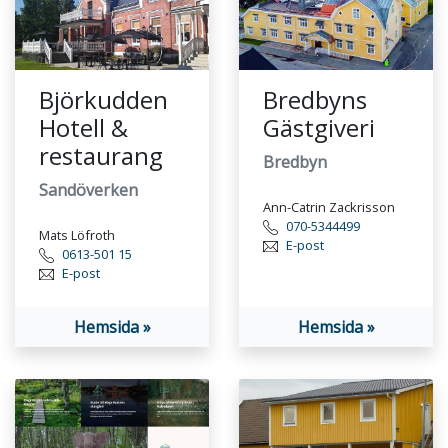
Björkudden
Bredbyns
Hotell &
Gästgiveri
restaurang
Bredbyn
Sandöverken
Ann-Catrin Zackrisson
070-5344499
Mats Löfroth
E-post
0613-501 15
E-post
Hemsida »
Hemsida »