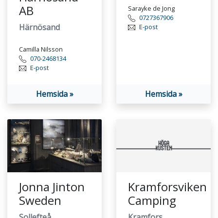
AB
Sarayke de Jong
0727367906
Härnösand
E-post
Camilla Nilsson
070-2468134
E-post
Hemsida »
Hemsida »
Jonna Jinton
Kramforsviken
Sweden
Camping
Sollefteå
Kramfors