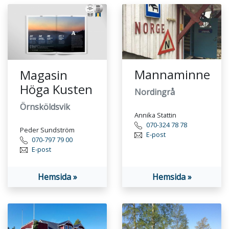
Mannaminne
Magasin
Höga Kusten
Nordingrå
Örnsköldsvik
Annika Stattin
070-324 78 78
Peder Sundström
E-post
070-797 79 00
E-post
Hemsida »
Hemsida »