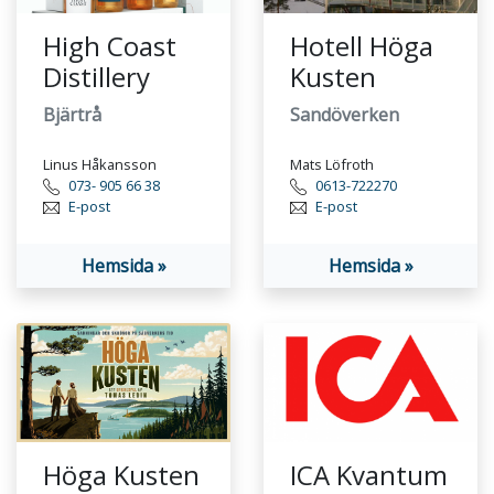
High Coast
Hotell Höga
Distillery
Kusten
Bjärtrå
Sandöverken
Linus Håkansson
Mats Löfroth
073- 905 66 38
0613-722270
E-post
E-post
Hemsida »
Hemsida »
Höga Kusten
ICA Kvantum