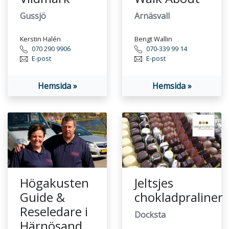
Gussjö
Arnäsvall
Kerstin Halén
Bengt Wallin
070 290 9906
070-339 99 14
E-post
E-post
Hemsida »
Hemsida »
Högakusten
Jeltsjes
Guide &
chokladpraliner
Reseledare i
Docksta
Härnösand