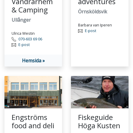
Vandrarhem
adventures
& Camping
Örnsköldsvik
Ullånger
Barbara van Iperen
E-post
Ulrica Westin
070-603 69 06
E-post
Hemsida »
Engströms
Fiskeguide
food and deli
Höga Kusten