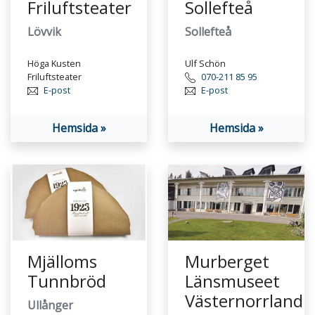
Friluftsteater
Sollefteå
Lövvik
Sollefteå
Höga Kusten
Ulf Schön
Friluftsteater
070-211 85 95
E-post
E-post
Hemsida »
Hemsida »
Mjälloms
Murberget
Tunnbröd
Länsmuseet
Västernorrland
Ullånger